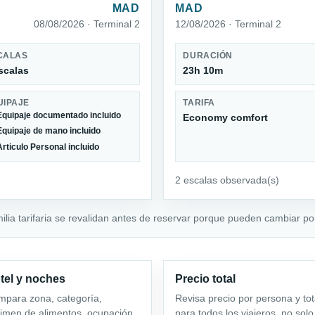
MAD
MAD
08/08/2026 · Terminal 2
12/08/2026 · Terminal 2
CALAS
DURACIÓN
scalas
23h 10m
UIPAJE
TARIFA
Equipaje documentado incluido
Economy comfort
Equipaje de mano incluido
Articulo Personal incluido
2 escalas observada(s)
milia tarifaria se revalidan antes de reservar porque pueden cambiar por
tel y noches
Precio total
para zona, categoría,
Revisa precio por persona y tot
imen de alimentos, ocupación
para todos los viajeros, no solo