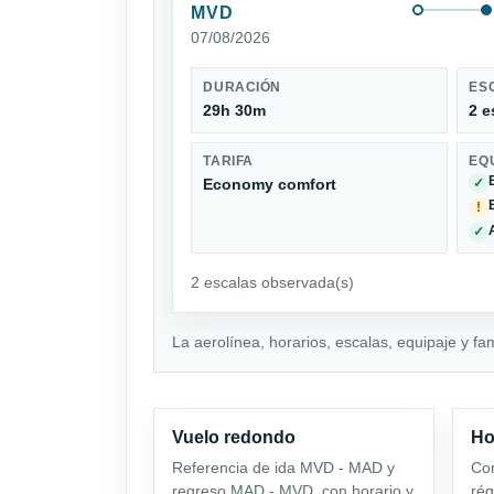
MVD
07/08/2026
DURACIÓN
ES
29h 30m
2 e
TARIFA
EQ
Economy comfort
✓
!
✓
2 escalas observada(s)
La aerolínea, horarios, escalas, equipaje y fa
Vuelo redondo
Ho
Referencia de ida MVD - MAD y
Com
regreso MAD - MVD, con horario y
rég