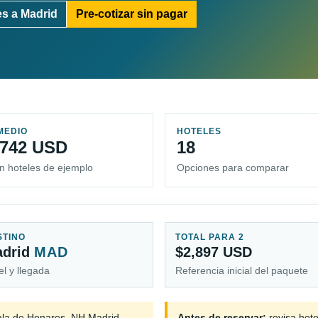
s a Madrid
Pre-cotizar sin pagar
MEDIO
HOTELES
,742 USD
18
n hoteles de ejemplo
Opciones para comparar
STINO
TOTAL PARA 2
adrid
MAD
$2,897 USD
el y llegada
Referencia inicial del paquete
ala de Henares, NH Madrid
Antes de reservar:
revisa hote