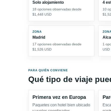
Solo alojamiento
4 es
18 opciones observadas desde
10 o
$1,448 USD
$1,5
ZONA
ZON
Madrid
Alca
17 opciones observadas desde
1 op
$1,526 USD
USD
PARA QUIÉN CONVIENE
Qué tipo de viaje pu
Primera vez en Europa
Par
Paquetes con hotel bien ubicado
Esca
y vuelos coordinados.
gast