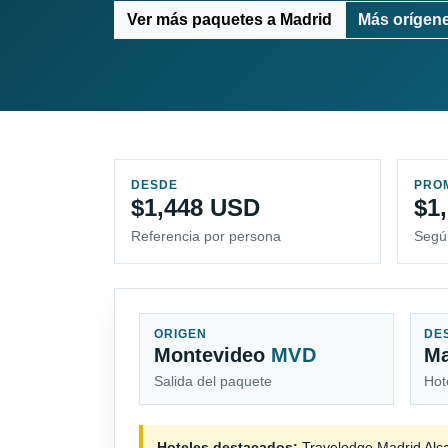
Ver más paquetes a Madrid
Más orígene
DESDE
PRO
$1,448 USD
$1
Referencia por persona
Segú
ORIGEN
DE
Montevideo
MVD
M
Salida del paquete
Hot
Hoteles destacados:
Travelodge Madrid Alc