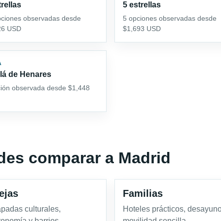
trellas
5 estrellas
pciones observadas desde
5 opciones observadas desde
26 USD
$1,693 USD
A
lá de Henares
ción observada desde $1,448
edes comparar a Madrid
ejas
Familias
padas culturales,
Hoteles prácticos, desayuno
ronomía y barrios
movilidad sencilla.