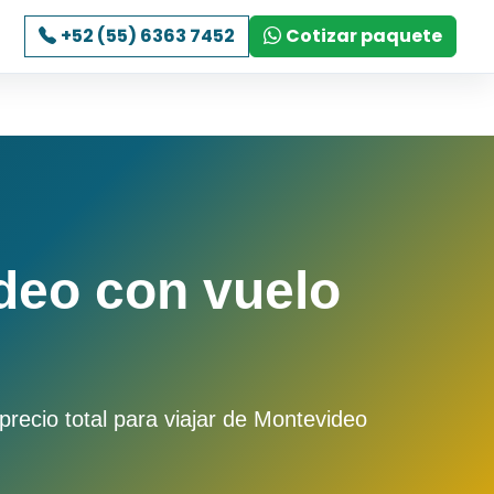
+52 (55) 6363 7452
Cotizar paquete
deo con vuelo
recio total para viajar de Montevideo