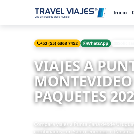
Inicio
+52 (55) 6363 7452
WhatsApp
Solicita
Inicio
Viajes
Punta Cana desde Montevideo
VIAJES A PUN
MONTEVIDEO 
PAQUETES 202
3 paquetes disponibles
Compara viajes a Punta Cana desde Uruguay,
combinados con Santo Domingo o Panamá. R