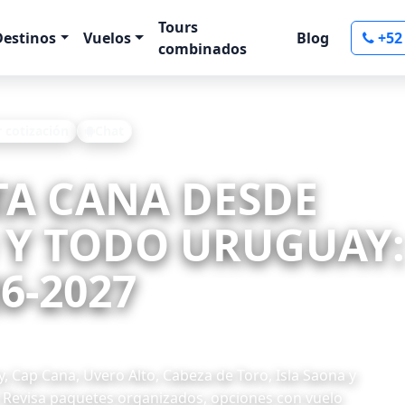
Tours
Destinos
Vuelos
Blog
+52
combinados
r cotización
Chat
TA CANA DESDE
Y TODO URUGUAY:
6-2027
 Cap Cana, Uvero Alto, Cabeza de Toro, Isla Saona y
evisa paquetes organizados, opciones con vuelo