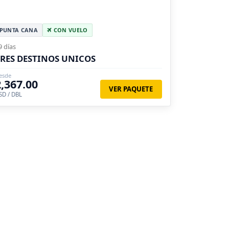
PUNTA CANA
CON VUELO
9 días
RES DESTINOS UNICOS
esde
2,367.00
VER PAQUETE
SD / DBL