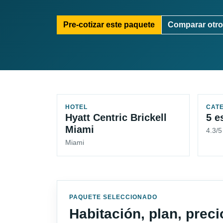
Pre-cotizar este paquete
Comparar otro
HOTEL
CAT
Hyatt Centric Brickell
5 e
Miami
4.3/
Miami
PAQUETE SELECCIONADO
Habitación, plan, prec