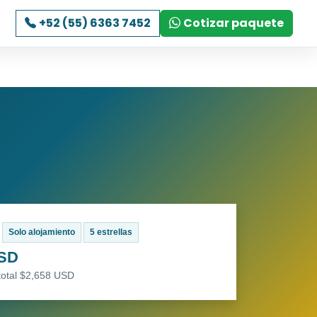
+52 (55) 6363 7452
Cotizar paquete
Solo alojamiento
5 estrellas
USD
total $2,658 USD