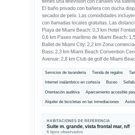
tienes una televisión con canales vía satélite
El baño privado con bañera con ducha dispo
secador de pelo. Las comodidades incluyen c
con llamadas locales gratuitas. Las dista
Playa de Miami Beach: 0,3 km Hotel Fontai
0,6 km Paseo marítimo de Miami Beach: 1,
Ballet de Miami City: 2,2 km Zona comercia
Bass: 2,3 km Miami Beach Convention Cen
Avenue: 2,8 km Club de golf de Miami Beac
Servicios de lavandería
Tienda de regalos
Tam
Internet inalámbrico en cortesía
Buceo
Señali
Orientación auditiva
Aparcamiento accesible para
Alquiler de bicicletas en las inmediaciones
Asist
HABITACIONES DE REFERENCIA
Suite m. grande, vista frontal mar, n/f
6 tipos observados