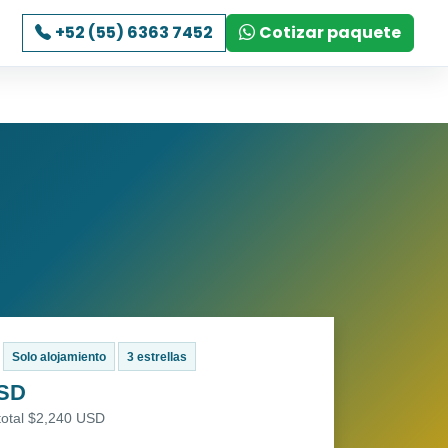
+52 (55) 6363 7452
Cotizar paquete
Solo alojamiento
3 estrellas
USD
total $2,240 USD