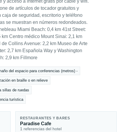
 y acceso a internet gratis por cable y wifi.
ne de artículos de tocador gratuitos y
aja de seguridad, escritorio y teléfono
ncias se muestran en números redondeados.
nebleau Miami Beach: 0,4 km 41st Street:
5 km Centro médico Mount Sinai: 2,1 km
l de Collins Avenue: 2,2 km Museo de Arte
ter: 2,7 km Española Way y Washington
h: 2,9 km Fillmore
año del espacio para conferencias (metros) -
zación en braille o en relieve
 sillas de ruedas
encia turística
RESTAURANTES Y BARES
Paradise Cafe
1 referencias del hotel