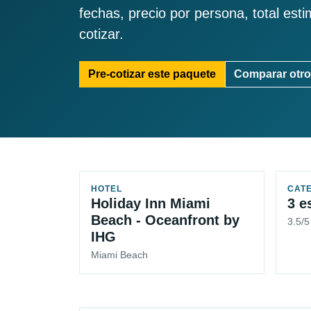
fechas, precio por persona, total est
cotizar.
Pre-cotizar este paquete
Comparar otro
HOTEL
CAT
Holiday Inn Miami
3 e
Beach - Oceanfront by
3.5/
IHG
Miami Beach