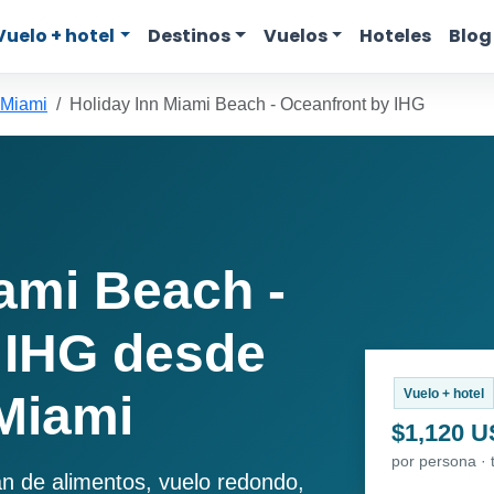
Vuelo + hotel
Destinos
Vuelos
Hoteles
Blog
 Miami
Holiday Inn Miami Beach - Oceanfront by IHG
ami Beach -
 IHG desde
Vuelo + hotel
Miami
$1,120 
por persona · 
an de alimentos, vuelo redondo,