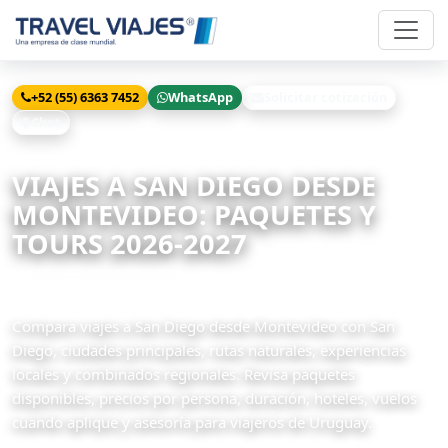
+52 (55) 6363 7452
WhatsApp
Solicitar cotización
Chat
Inicio
Viajes
San Diego desde Montevideo
VIAJES A SAN DIEGO DESDE
MONTEVIDEO: PAQUETES Y
TOURS 2026-2027
1 paquetes disponibles
Compara viajes a San Diego desde Montevideo con San
Diego, ciudades principales, rutas naturales, experiencias
locales y combinados regionales. Revisa paquetes
disponibles, precios por persona, duración, hoteles, vuelos
cuando aplique y asesoría para viajeros de Uruguay.