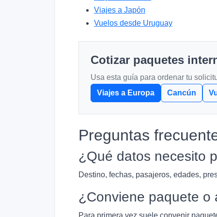
Viajes a Japón
Vuelos desde Uruguay
Cotizar paquetes inte
Usa esta guía para ordenar tu solici
Viajes a Europa
Cancún
V
Preguntas frecuent
¿Qué datos necesito p
Destino, fechas, pasajeros, edades, pres
¿Conviene paquete o 
Para primera vez suele convenir paquete