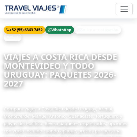
+52 (55) 6363 7452
WhatsApp
Solicitar cotización
Chat
Inicio
Viajes
Costa Rica desde Montevideo
VIAJES A COSTA RICA DESDE
MONTEVIDEO Y TODO
URUGUAY: PAQUETES 2026-
2027
5 paquetes disponibles
Compara viajes a Costa Rica desde Uruguay, Arenal,
Monteverde, Manuel Antonio, Guanacaste, Tortuguero y
playas del Pacífico. Revisa paquetes organizados, opciones
con vuelo incluido cuando aplique, precios por persona,