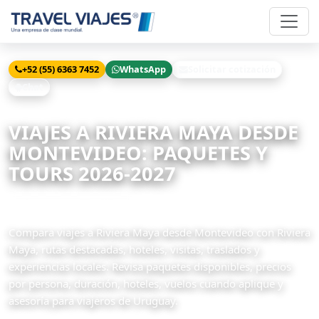
+52 (55) 6363 7452
WhatsApp
Solicitar cotización
Chat
Inicio
Viajes
Riviera Maya desde Montevideo
VIAJES A RIVIERA MAYA DESDE
MONTEVIDEO: PAQUETES Y
TOURS 2026-2027
8 paquetes disponibles
Compara viajes a Riviera Maya desde Montevideo con Riviera
Maya, rutas destacadas, hoteles, visitas, traslados y
experiencias locales. Revisa paquetes disponibles, precios
por persona, duración, hoteles, vuelos cuando aplique y
asesoría para viajeros de Uruguay.