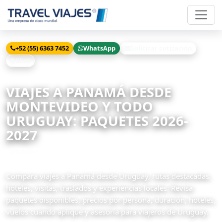
+52 (55) 6363 7452
WhatsApp
Solicitar cotización
Chat
Inicio
Viajes
Panamá desde Montevideo
VIAJES A PANAMÁ DESDE
MONTEVIDEO Y TODO
URUGUAY: PAQUETES 2026-
2027
5 paquetes disponibles
Compara viajes a Panamá desde Uruguay, rutas destacadas,
hoteles, visitas, traslados y experiencias locales. Revisa
paquetes disponibles, precios por persona, duración, hoteles,
vuelos cuando aplique y asesoría para viajeros de Uruguay.