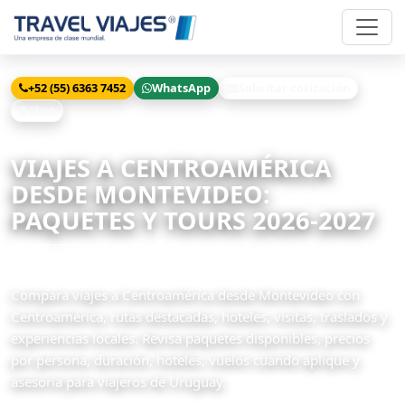
+52 (55) 6363 7452
WhatsApp
Solicitar cotización
Chat
Inicio
Viajes
Centroamérica desde Montevideo
VIAJES A CENTROAMÉRICA
DESDE MONTEVIDEO:
PAQUETES Y TOURS 2026-2027
23 paquetes disponibles
Compara viajes a Centroamérica desde Montevideo con
Centroamérica, rutas destacadas, hoteles, visitas, traslados y
experiencias locales. Revisa paquetes disponibles, precios
por persona, duración, hoteles, vuelos cuando aplique y
asesoría para viajeros de Uruguay.