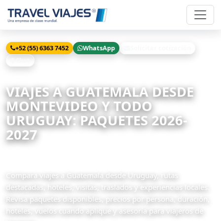
+52 (55) 6363 7452
WhatsApp
Solicitar cotización
Chat
Inicio
Viajes
Guatemala desde Montevideo
VIAJES A GUATEMALA DESDE
MONTEVIDEO Y TODO
URUGUAY: PAQUETES 2026-
2027
13 paquetes disponibles
Compara viajes a Guatemala desde Uruguay, rutas
destacadas, hoteles, visitas, traslados y experiencias locales.
Revisa paquetes disponibles, precios por persona, duración,
hoteles, vuelos cuando aplique y asesoría para viajeros de