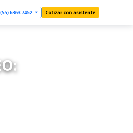
 (55) 6363 7452
Cotizar con asistente
EO: