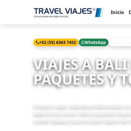
Inicio
+52 (55) 6363 7452
WhatsApp
Solicita
Inicio
Viajes
Bali desde Montevideo
VIAJES A BAL
PAQUETES Y T
6 paquetes disponibles
Compara viajes a Bali desde Montevideo con B
experiencias locales. Revisa paquetes dispon
cuando aplique y asesoría para viajeros de 