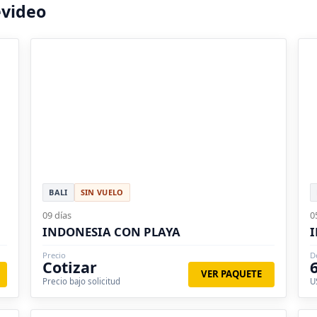
evideo
BALI
SIN VUELO
09 días
0
INDONESIA CON PLAYA
I
Precio
D
Cotizar
VER PAQUETE
Precio bajo solicitud
U