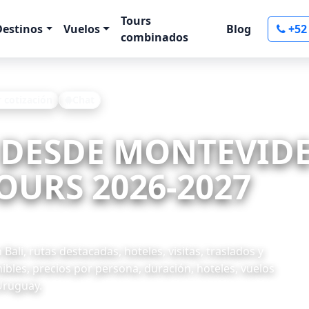
Tours
Destinos
Vuelos
Blog
+52
combinados
r cotización
Chat
I DESDE MONTEVID
OURS 2026-2027
ali, rutas destacadas, hoteles, visitas, traslados y
ibles, precios por persona, duración, hoteles, vuelos
Uruguay.