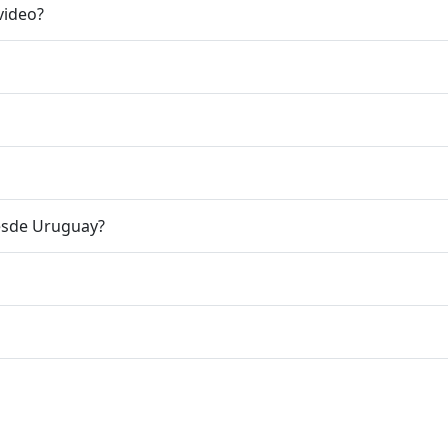
video?
esde Uruguay?