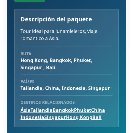
Descripción del paquete
Tour ideal para lunamieleros, viaje
romantico a Asia.
RUTA
Hong Kong, Bangkok, Phuket,
Singapur , Bali
PAÍSES
Tailandia, China, Indonesia, Singapur
DESTINOS RELACIONADOS
Ásia
Tailandia
Bangkok
Phuket
China
Indonesia
Singapur
Hong Kong
Bali