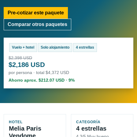
Pre-cotizar este paquete
Comparar otros paquetes
Vuelo + hotel
Solo alojamiento
4 estrellas
$2,398 USD
$2,186 USD
por persona · total $4,372 USD
Ahorro aprox. $212.07 USD · 9%
HOTEL
CATEGORÍA
Melia Paris
4 estrellas
Vendome
4.3/5 Muy bueno