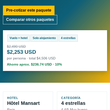
Pre-cotizar este paquete
Comparar otros paquetes
Vuelo + hotel
Solo alojamiento
4 estrellas
$2,490 USD
$2,253 USD
por persona · total $4,506 USD
Ahorro aprox. $236.74 USD · 10%
HOTEL
CATEGORÍA
Hôtel Mansart
4 estrellas
Paris
4.4/5 Muy bueno