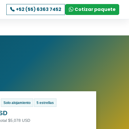
+52 (55) 6363 7452
Cotizar paquete
Solo alojamiento
5 estrellas
USD
total $5,078 USD