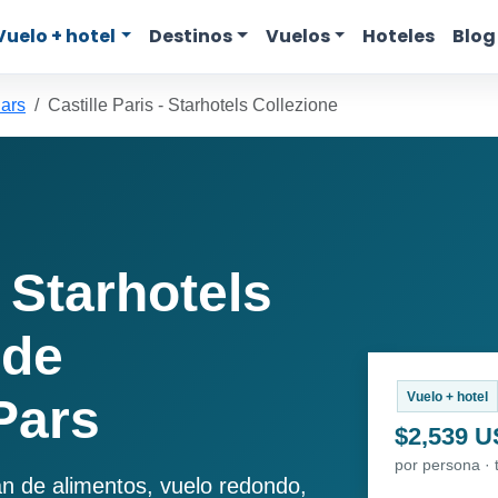
Vuelo + hotel
Destinos
Vuelos
Hoteles
Blog
ars
Castille Paris - Starhotels Collezione
- Starhotels
sde
Vuelo + hotel
Pars
$2,539 
por persona · 
an de alimentos, vuelo redondo,