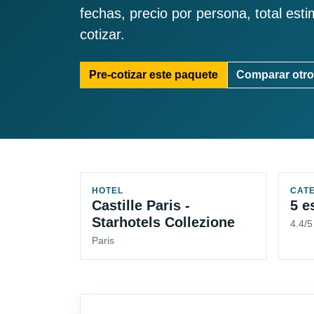
fechas, precio por persona, total est
cotizar.
Pre-cotizar este paquete
Comparar otro
HOTEL
CAT
Castille Paris -
5 e
Starhotels Collezione
4.4/
Paris