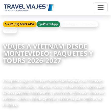
+52 (55) 6363 7452
WhatsApp
Solicitar cotización
Chat
Inicio
Viajes
Vietnam desde Montevideo
VIAJES A VIETNAM DESDE
MONTEVIDEO: PAQUETES Y
TOURS 2026-2027
6 paquetes disponibles
Compara viajes a Vietnam desde Montevideo con Vietnam,
circuitos culturales, rutas por Asia y combinados regionales.
Revisa paquetes disponibles, precios por persona, duración,
hoteles, vuelos cuando aplique y asesoría para viajeros de
Uruguay.