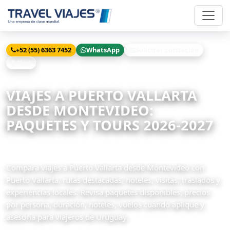
+52 (55) 6363 7452
WhatsApp
Solicitar cotización
Chat
Inicio
Viajes
Puerto Vallarta desde Montevideo
VIAJES A PUERTO VALLARTA
DESDE MONTEVIDEO:
PAQUETES Y TOURS 2026-2027
1 paquetes disponibles
Compara viajes a Puerto Vallarta desde Montevideo con
Puerto Vallarta, rutas destacadas, hoteles, visitas, traslados y
experiencias locales. Revisa paquetes disponibles, precios
por persona, duración, hoteles, vuelos cuando aplique y
asesoría para viajeros de Uruguay.