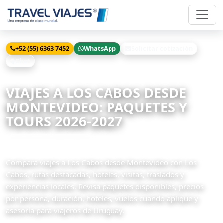
+52 (55) 6363 7452
WhatsApp
Solicitar cotización
Chat
Inicio
Viajes
Los Cabos desde Montevideo
VIAJES A LOS CABOS DESDE
MONTEVIDEO: PAQUETES Y
TOURS 2026-2027
1 paquetes disponibles
Compara viajes a Los Cabos desde Montevideo con Los
Cabos, rutas destacadas, hoteles, visitas, traslados y
experiencias locales. Revisa paquetes disponibles, precios
por persona, duración, hoteles, vuelos cuando aplique y
asesoría para viajeros de Uruguay.