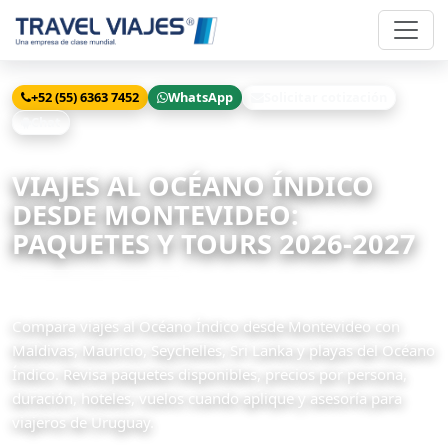
+52 (55) 6363 7452
WhatsApp
Solicitar cotización
Chat
Inicio
Viajes
Océano Índico desde Montevideo
VIAJES AL OCÉANO ÍNDICO
DESDE MONTEVIDEO:
PAQUETES Y TOURS 2026-2027
8 paquetes disponibles
Compara viajes al Océano Índico desde Montevideo con
Maldivas, Mauricio, Seychelles, Sri Lanka y playas del Océano
Índico. Revisa paquetes disponibles, precios por persona,
duración, hoteles, vuelos cuando aplique y asesoría para
viajeros de Uruguay.