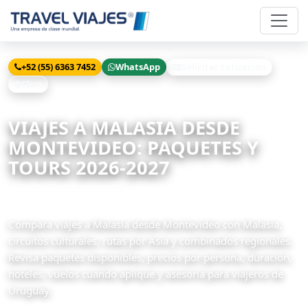
+52 (55) 6363 7452
WhatsApp
Solicitar cotización
Chat
Inicio
Viajes
Malasia desde Montevideo
VIAJES A MALASIA DESDE
MONTEVIDEO: PAQUETES Y
TOURS 2026-2027
2 paquetes disponibles
Compara viajes a Malasia desde Montevideo con Malasia,
circuitos culturales, rutas por Asia y combinados regionales.
Revisa paquetes disponibles, precios por persona, duración,
hoteles, vuelos cuando aplique y asesoría para viajeros de
Uruguay.