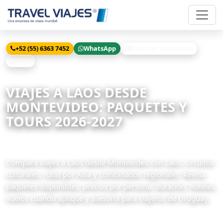
+52 (55) 6363 7452
WhatsApp
Solicitar cotización
Chat
Inicio
Viajes
Laos desde Montevideo
VIAJES A LAOS DESDE
MONTEVIDEO: PAQUETES Y
TOURS 2026-2027
1 paquetes disponibles
Compara viajes a Laos desde Montevideo con Laos, circuitos
culturales, rutas por Asia y combinados regionales. Revisa
paquetes disponibles, precios por persona, duración, hoteles,
vuelos cuando aplique y asesoría para viajeros de Uruguay.