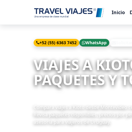
Inicio
+52 (55) 6363 7452
WhatsApp
Solicita
Inicio
Viajes
Kioto desde Montevideo
VIAJES A KIO
PAQUETES Y T
10 paquetes disponibles
Compara viajes a Kioto desde Montevideo co
Revisa paquetes disponibles, precios por pe
asesoría para viajeros de Uruguay.