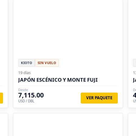
KIOTO
SIN VUELO
19 días
1
JAPÓN ESCÉNICO Y MONTE FUJI
J
Desde
D
7,115.00
VER PAQUETE
USD / DBL
U