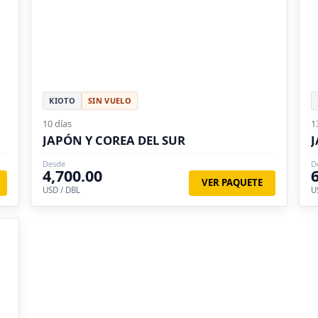
KIOTO
SIN VUELO
10 días
1
JAPÓN Y COREA DEL SUR
J
Desde
D
4,700.00
VER PAQUETE
USD / DBL
U