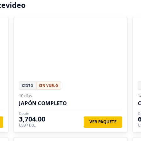
tevideo
KIOTO
SIN VUELO
10 días
1
JAPÓN COMPLETO
Desde
D
3,704.00
VER PAQUETE
USD / DBL
U