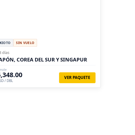
KIOTO
SIN VUELO
3 días
APÓN, COREA DEL SUR Y SINGAPUR
esde
6,348.00
VER PAQUETE
SD / DBL