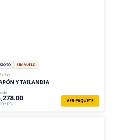
KIOTO
SIN VUELO
3 días
APÓN Y TAILANDIA
esde
4,278.00
VER PAQUETE
SD / DBL