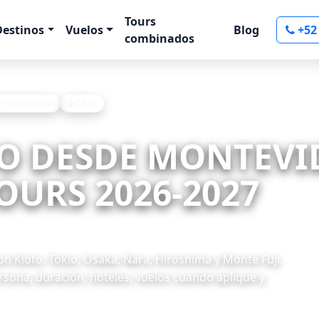
Tours
Destinos
Vuelos
Blog
+52
combinados
r cotización
Chat
TO DESDE MONTEVI
OURS 2026-2027
n Kioto, Tokio, Osaka, Nara, Hiroshima y Monte Fuji.
rsona, duración, hoteles, vuelos cuando aplique y