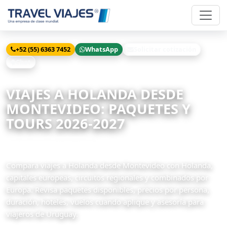
+52 (55) 6363 7452
WhatsApp
Solicitar cotización
Chat
Inicio
Viajes
Holanda desde Montevideo
VIAJES A HOLANDA DESDE
MONTEVIDEO: PAQUETES Y
TOURS 2026-2027
28 paquetes disponibles
Compara viajes a Holanda desde Montevideo con Holanda,
capitales europeas, circuitos regionales y combinados por
Europa. Revisa paquetes disponibles, precios por persona,
duración, hoteles, vuelos cuando aplique y asesoría para
viajeros de Uruguay.