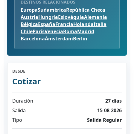
DESTINOS RELACIONADOS
Europa
Sudamérica
República Checa
Austria
Hungria
Eslováquia
Alemania
Bélgica
España
Francia
Holanda
Italia
Chile
París
Venecia
Roma
Madrid
Barcelona
Ámsterdam
Berlin
DESDE
Cotizar
Duración
27 días
Salida
15-08-2026
Tipo
Salida Regular