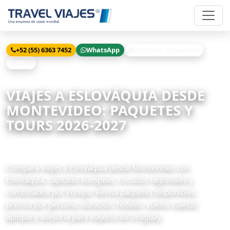
+52 (55) 6363 7452
WhatsApp
Solicitar cotización
Chat
Inicio
Viajes
Eslováquia desde Montevideo
VIAJES A ESLOVÁQUIA DESDE
MONTEVIDEO: PAQUETES Y
TOURS 2026-2027
12 paquetes disponibles
Compara viajes a Eslováquia desde Montevideo con
Eslováquia, capitales europeas, circuitos regionales y
combinados por Europa. Revisa paquetes disponibles,
precios por persona, duración, hoteles, vuelos cuando
aplique y asesoría para viajeros de Uruguay.