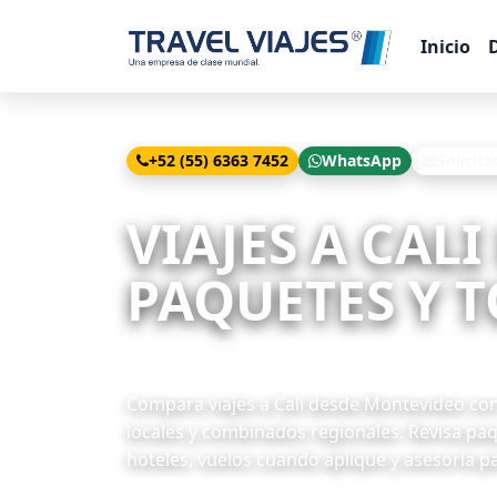
Inicio
+52 (55) 6363 7452
WhatsApp
Solicita
Inicio
Viajes
Cali desde Montevideo
VIAJES A CAL
PAQUETES Y T
1 paquetes disponibles
Compara viajes a Cali desde Montevideo con C
locales y combinados regionales. Revisa paq
hoteles, vuelos cuando aplique y asesoría p