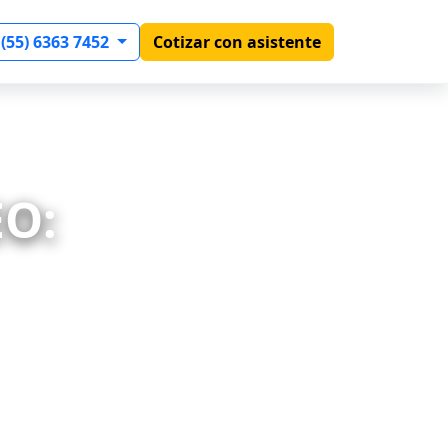
 (55) 6363 7452
Cotizar con asistente
EO: