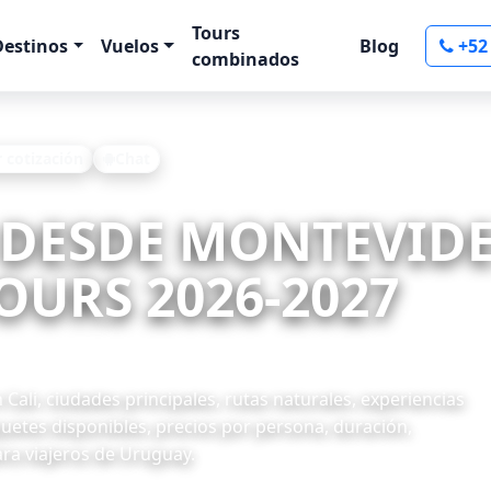
Tours
Destinos
Vuelos
Blog
+52
combinados
r cotización
Chat
I DESDE MONTEVID
OURS 2026-2027
ali, ciudades principales, rutas naturales, experiencias
uetes disponibles, precios por persona, duración,
ara viajeros de Uruguay.