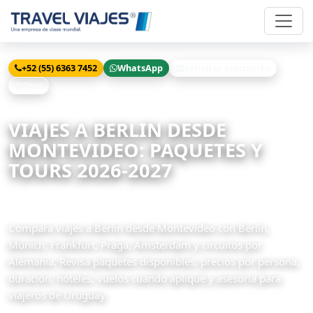
+52 (55) 6363 7452
WhatsApp
Solicitar cotización
Chat
Inicio
Viajes
Berlin desde Montevideo
VIAJES A BERLIN DESDE
MONTEVIDEO: PAQUETES Y
TOURS 2026-2027
17 paquetes disponibles
Compara viajes a Berlin desde Montevideo con Berlín,
Múnich, Frankfurt, Praga, Ámsterdam y circuitos por
Alemania. Revisa paquetes disponibles, precios por persona,
duración, hoteles, vuelos cuando aplique y asesoría para
viajeros de Uruguay.