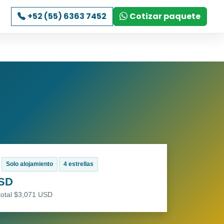
+52 (55) 6363 7452
Cotizar paquete
Solo alojamiento
4 estrellas
USD
total $3,071 USD