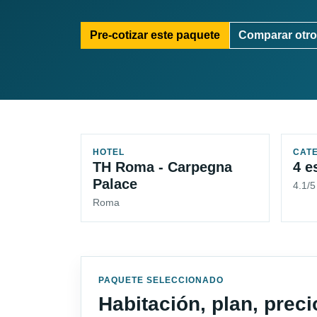
Pre-cotizar este paquete
Comparar otro
HOTEL
CAT
TH Roma - Carpegna
4 e
Palace
4.1/
Roma
PAQUETE SELECCIONADO
Habitación, plan, prec