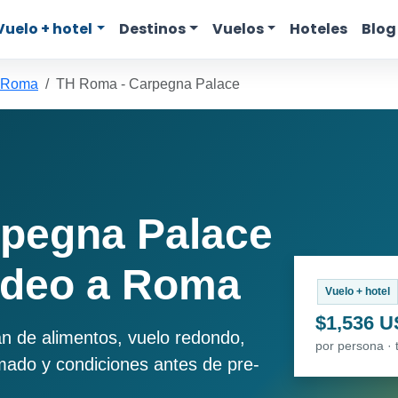
Vuelo + hotel
Destinos
Vuelos
Hoteles
Blog
a Roma
TH Roma - Carpegna Palace
pegna Palace
ideo a Roma
Vuelo + hotel
$1,536 
an de alimentos, vuelo redondo,
por persona · 
imado y condiciones antes de pre-