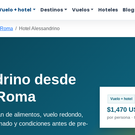
Vuelo + hotel
Destinos
Vuelos
Hoteles
Blog
a Roma
Hotel Alessandrino
drino desde
 Roma
Vuelo + hotel
$1,470 
an de alimentos, vuelo redondo,
por persona · 
imado y condiciones antes de pre-