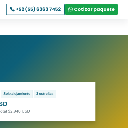
+52 (55) 6363 7452
Cotizar paquete
Solo alojamiento
3 estrellas
USD
total $2,940 USD