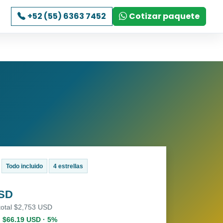
+52 (55) 6363 7452
Cotizar paquete
Todo incluido
4 estrellas
USD
total $2,753 USD
. $66.19 USD · 5%