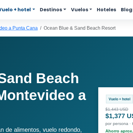
Vuelo + hotel
Destinos
Vuelos
Hoteles
Blog
deo a Punta Cana
Ocean Blue & Sand Beach Resort
 Sand Beach
Montevideo a
Vuelo + hotel
$1,443 USD
$1,377 
por persona · 
an de alimentos, vuelo redondo,
Ahorro aprox