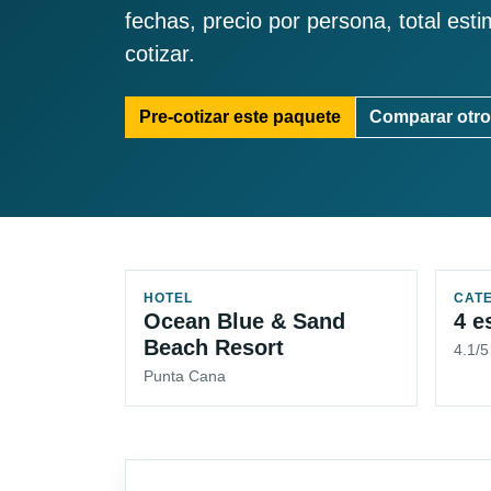
fechas, precio por persona, total est
cotizar.
Pre-cotizar este paquete
Comparar otro
HOTEL
CAT
Ocean Blue & Sand
4 e
Beach Resort
4.1/
Punta Cana