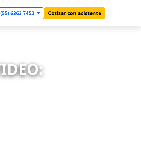
 (55) 6363 7452
Cotizar con asistente
IDEO: