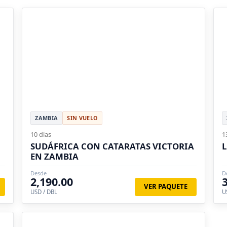
ZAMBIA
SIN VUELO
10 días
1
SUDÁFRICA CON CATARATAS VICTORIA
L
EN ZAMBIA
Desde
D
2,190.00
VER PAQUETE
USD / DBL
U