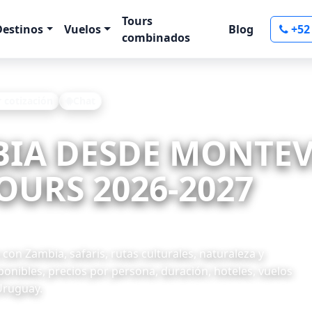
Tours
Destinos
Vuelos
Blog
+52
combinados
r cotización
Chat
MBIA DESDE MONTEV
OURS 2026-2027
n Zambia, safaris, rutas culturales, naturaleza y
onibles, precios por persona, duración, hoteles, vuelos
Uruguay.