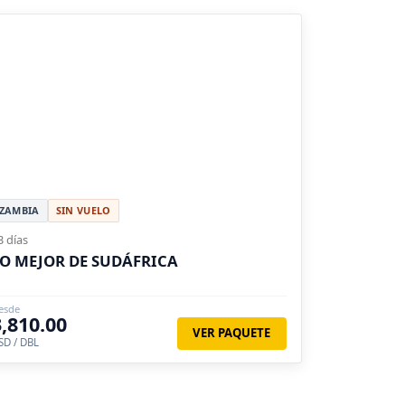
ZAMBIA
SIN VUELO
3 días
O MEJOR DE SUDÁFRICA
esde
3,810.00
VER PAQUETE
SD / DBL