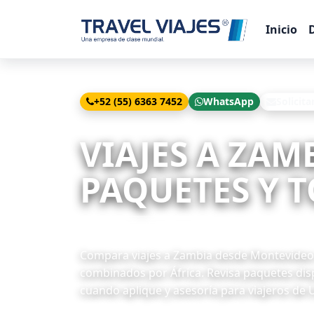
Inicio
+52 (55) 6363 7452
WhatsApp
Solicita
Inicio
Viajes
Zambia desde Montevideo
VIAJES A ZA
PAQUETES Y T
5 paquetes disponibles
Compara viajes a Zambia desde Montevideo co
combinados por África. Revisa paquetes disp
cuando aplique y asesoría para viajeros de 