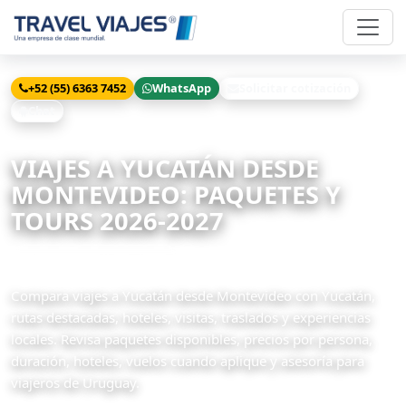
+52 (55) 6363 7452
WhatsApp
Solicitar cotización
Chat
Inicio
Viajes
Yucatán desde Montevideo
VIAJES A YUCATÁN DESDE
MONTEVIDEO: PAQUETES Y
TOURS 2026-2027
25 paquetes disponibles
Compara viajes a Yucatán desde Montevideo con Yucatán,
rutas destacadas, hoteles, visitas, traslados y experiencias
locales. Revisa paquetes disponibles, precios por persona,
duración, hoteles, vuelos cuando aplique y asesoría para
viajeros de Uruguay.