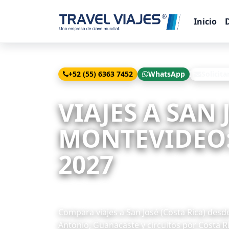
Inicio
+52 (55) 6363 7452
WhatsApp
Solicita
Inicio
Viajes
San José (Costa Rica) desde Mon
VIAJES A SAN 
MONTEVIDEO: 
2027
5 paquetes disponibles
Compara viajes a San José (Costa Rica) des
Antonio, Guanacaste y circuitos por Costa R