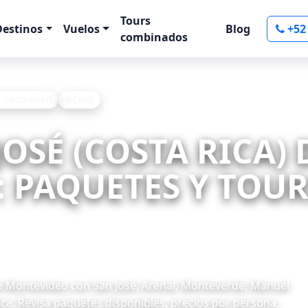
Tours
Destinos
Vuelos
Blog
+52
combinados
r cotización
Chat
tevideo
JOSÉ (COSTA RICA)
PAQUETES Y TOURS
de Montevideo con San José, Arenal, Monteverde, Manuel
ica. Revisa paquetes disponibles, precios por persona,