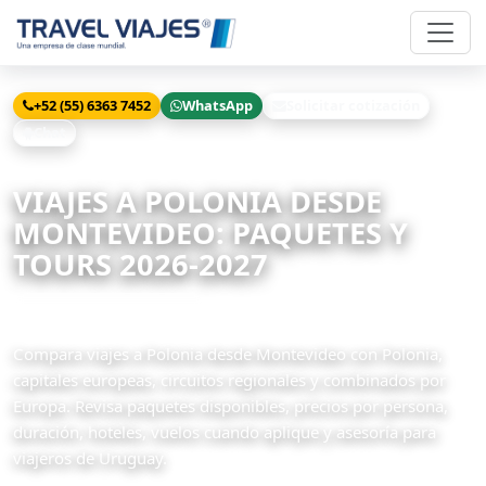
+52 (55) 6363 7452
WhatsApp
Solicitar cotización
Chat
Inicio
Viajes
Polonia desde Montevideo
VIAJES A POLONIA DESDE
MONTEVIDEO: PAQUETES Y
TOURS 2026-2027
2 paquetes disponibles
Compara viajes a Polonia desde Montevideo con Polonia,
capitales europeas, circuitos regionales y combinados por
Europa. Revisa paquetes disponibles, precios por persona,
duración, hoteles, vuelos cuando aplique y asesoría para
viajeros de Uruguay.