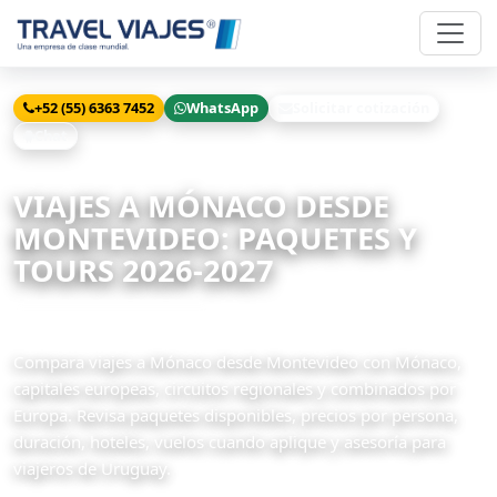
+52 (55) 6363 7452
WhatsApp
Solicitar cotización
Chat
Inicio
Viajes
Mónaco desde Montevideo
VIAJES A MÓNACO DESDE
MONTEVIDEO: PAQUETES Y
TOURS 2026-2027
2 paquetes disponibles
Compara viajes a Mónaco desde Montevideo con Mónaco,
capitales europeas, circuitos regionales y combinados por
Europa. Revisa paquetes disponibles, precios por persona,
duración, hoteles, vuelos cuando aplique y asesoría para
viajeros de Uruguay.