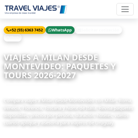
+52 (55) 6363 7452
WhatsApp
Solicitar cotización
Chat
Inicio
Viajes
Milan desde Montevideo
VIAJES A MILAN DESDE
MONTEVIDEO: PAQUETES Y
TOURS 2026-2027
20 paquetes disponibles
Compara viajes a Milan desde Montevideo con Milán, Roma,
Venecia, Florencia, Toscana y Norte de Italia. Revisa paquetes
disponibles, precios por persona, duración, hoteles, vuelos
cuando aplique y asesoría para viajeros de Uruguay.