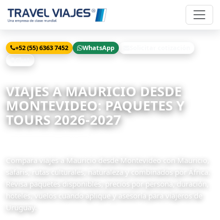
+52 (55) 6363 7452
WhatsApp
Solicitar cotización
Chat
Inicio
Viajes
Mauricio desde Montevideo
VIAJES A MAURICIO DESDE
MONTEVIDEO: PAQUETES Y
TOURS 2026-2027
2 paquetes disponibles
Compara viajes a Mauricio desde Montevideo con Mauricio,
safaris, rutas culturales, naturaleza y combinados por África.
Revisa paquetes disponibles, precios por persona, duración,
hoteles, vuelos cuando aplique y asesoría para viajeros de
Uruguay.