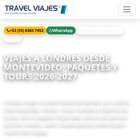
+52 (55) 6363 7452
WhatsApp
Solicitar cotización
Chat
Inicio
Viajes
Londres desde Montevideo
VIAJES A LONDRES DESDE
MONTEVIDEO: PAQUETES Y
TOURS 2026-2027
34 paquetes disponibles
Compara viajes a Londres desde Montevideo con Londres,
rutas destacadas, hoteles, visitas, traslados y experiencias
locales. Revisa paquetes disponibles, precios por persona,
duración, hoteles, vuelos cuando aplique y asesoría para
viajeros de Uruguay.