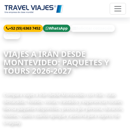
+52 (55) 6363 7452
WhatsApp
Solicitar cotización
Chat
Inicio
Viajes
Irán desde Montevideo
VIAJES A IRÁN DESDE
MONTEVIDEO: PAQUETES Y
TOURS 2026-2027
3 paquetes disponibles
Compara viajes a Irán desde Montevideo con Irán, rutas
destacadas, hoteles, visitas, traslados y experiencias locales.
Revisa paquetes disponibles, precios por persona, duración,
hoteles, vuelos cuando aplique y asesoría para viajeros de
Uruguay.