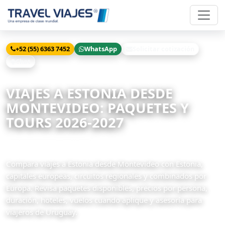
+52 (55) 6363 7452
WhatsApp
Solicitar cotización
Chat
Inicio
Viajes
Estonia desde Montevideo
VIAJES A ESTONIA DESDE
MONTEVIDEO: PAQUETES Y
TOURS 2026-2027
3 paquetes disponibles
Compara viajes a Estonia desde Montevideo con Estonia,
capitales europeas, circuitos regionales y combinados por
Europa. Revisa paquetes disponibles, precios por persona,
duración, hoteles, vuelos cuando aplique y asesoría para
viajeros de Uruguay.