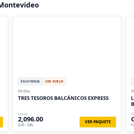
 Montevideo
ESLOVENIA
SIN VUELO
09 días
0
TRES TESOROS BALCÁNICOS EXPRESS
L
B
Desde
P
2,096.00
VER PAQUETE
EUR / DBL
P