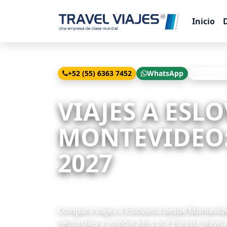
Inicio
+52 (55) 6363 7452
WhatsApp
Solicita
Inicio
Viajes
Eslovenia desde Montevideo
VIAJES A ESL
MONTEVIDEO: 
2027
7 paquetes disponibles
Compara viajes a Eslovenia desde Montevideo
regionales y combinados por Europa. Revisa