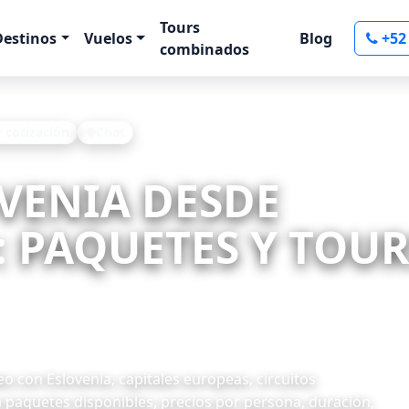
Tours
Destinos
Vuelos
Blog
+52
combinados
r cotización
Chat
OVENIA DESDE
PAQUETES Y TOURS
 con Eslovenia, capitales europeas, circuitos
 paquetes disponibles, precios por persona, duración,