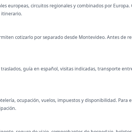
itales europeas, circuitos regionales y combinados por Euro
 itinerario.
miten cotizarlo por separado desde Montevideo. Antes de rese
raslados, guía en español, visitas indicadas, transporte entr
telería, ocupación, vuelos, impuestos y disponibilidad. Para
ipación.
gente, seguro de viaje, comprobantes de hospedaje, boletos de