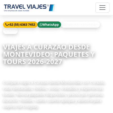
+52 (55) 6363 7452
WhatsApp
Solicitar cotización
Chat
Inicio
Viajes
Curazao desde Montevideo
VIAJES A CURAZAO DESDE
MONTEVIDEO: PAQUETES Y
TOURS 2026-2027
1 paquetes disponibles
Compara viajes a Curazao desde Montevideo con Curazao,
rutas destacadas, hoteles, visitas, traslados y experiencias
locales. Revisa paquetes disponibles, precios por persona,
duración, hoteles, vuelos cuando aplique y asesoría para
viajeros de Uruguay.