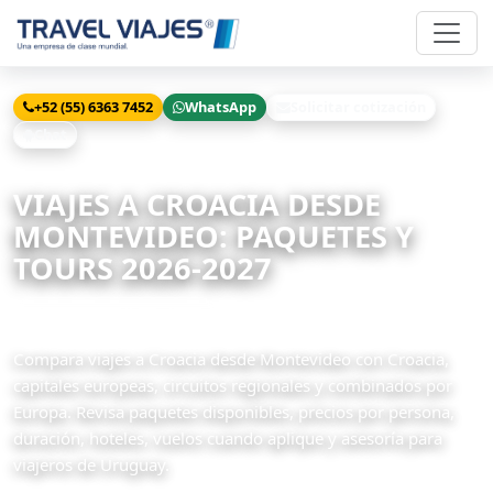
+52 (55) 6363 7452
WhatsApp
Solicitar cotización
Chat
Inicio
Viajes
Croacia desde Montevideo
VIAJES A CROACIA DESDE
MONTEVIDEO: PAQUETES Y
TOURS 2026-2027
10 paquetes disponibles
Compara viajes a Croacia desde Montevideo con Croacia,
capitales europeas, circuitos regionales y combinados por
Europa. Revisa paquetes disponibles, precios por persona,
duración, hoteles, vuelos cuando aplique y asesoría para
viajeros de Uruguay.