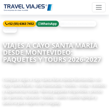
+52 (55) 6363 7452
WhatsApp
Solicitar cotización
Chat
Inicio
Viajes
Cayo Santa María desde Montevideo
VIAJES A CAYO SANTA MARÍA
DESDE MONTEVIDEO:
PAQUETES Y TOURS 2026-2027
5 paquetes disponibles
Compara viajes a Cayo Santa María desde Montevideo con
Cayo Santa María, rutas destacadas, hoteles, visitas, traslados
y experiencias locales. Revisa paquetes disponibles, precios
por persona, duración, hoteles, vuelos cuando aplique y
asesoría para viajeros de Uruguay.