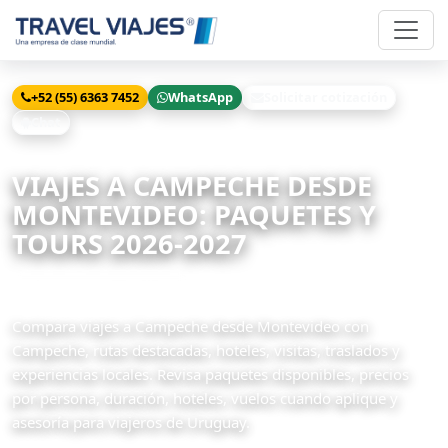
+52 (55) 6363 7452
WhatsApp
Solicitar cotización
Chat
Inicio
Viajes
Campeche desde Montevideo
VIAJES A CAMPECHE DESDE
MONTEVIDEO: PAQUETES Y
TOURS 2026-2027
9 paquetes disponibles
Compara viajes a Campeche desde Montevideo con
Campeche, rutas destacadas, hoteles, visitas, traslados y
experiencias locales. Revisa paquetes disponibles, precios
por persona, duración, hoteles, vuelos cuando aplique y
asesoría para viajeros de Uruguay.