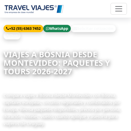
+52 (55) 6363 7452
WhatsApp
Solicitar cotización
Chat
Inicio
Viajes
Bósnia desde Montevideo
VIAJES A BÓSNIA DESDE
MONTEVIDEO: PAQUETES Y
TOURS 2026-2027
6 paquetes disponibles
Compara viajes a Bósnia desde Montevideo con Bósnia,
capitales europeas, circuitos regionales y combinados por
Europa. Revisa paquetes disponibles, precios por persona,
duración, hoteles, vuelos cuando aplique y asesoría para
viajeros de Uruguay.