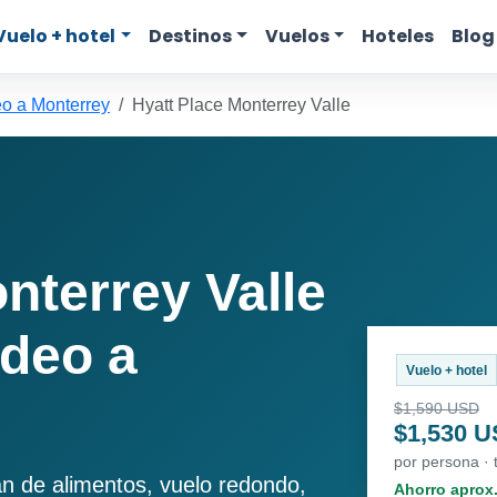
Vuelo + hotel
Destinos
Vuelos
Hoteles
Blog
o a Monterrey
Hyatt Place Monterrey Valle
nterrey Valle
deo a
Vuelo + hotel
$1,590 USD
$1,530 
por persona · 
an de alimentos, vuelo redondo,
Ahorro aprox