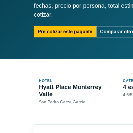
fechas, precio por persona, total est
cotizar.
Pre-cotizar este paquete
Comparar otro
HOTEL
CAT
Hyatt Place Monterrey
4 e
Valle
4.6/5
San Pedro Garza García