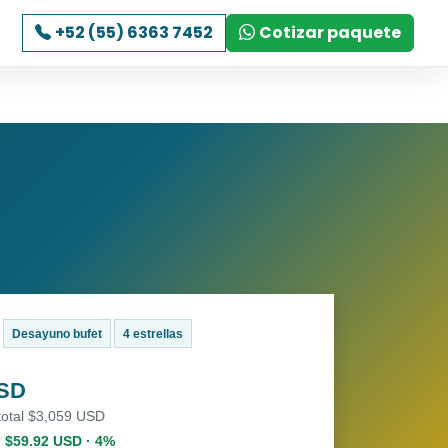
+52 (55) 6363 7452
Cotizar paquete
Desayuno bufet
4 estrellas
USD
total $3,059 USD
. $59.92 USD · 4%