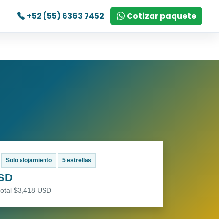
+52 (55) 6363 7452
Cotizar paquete
Solo alojamiento
5 estrellas
USD
total $3,418 USD