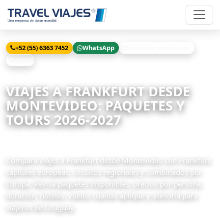
+52 (55) 6363 7452
WhatsApp
Solicitar cotización
Chat
Inicio
Viajes
Frankfurt desde Montevideo
VIAJES A FRANKFURT DESDE
MONTEVIDEO: PAQUETES Y
TOURS 2026-2027
19 paquetes disponibles
Compara viajes a Frankfurt desde Montevideo con Frankfurt,
capitales europeas, circuitos regionales y combinados por
Europa. Revisa paquetes disponibles, precios por persona,
duración, hoteles, vuelos cuando aplique y asesoría para
viajeros de Uruguay.